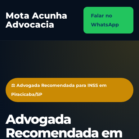
Mota Acunha
Falar no
Advocacia
WhatsApp
⚖️ Advogada Recomendada para INSS em
Piracicaba/SP
Advogada
Recomendada em