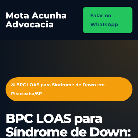
Mota Acunha
Falar no
Advocacia
WhatsApp
⚖️ BPC LOAS para Síndrome de Down em
Piracicaba/SP
BPC LOAS para
Síndrome de Down: