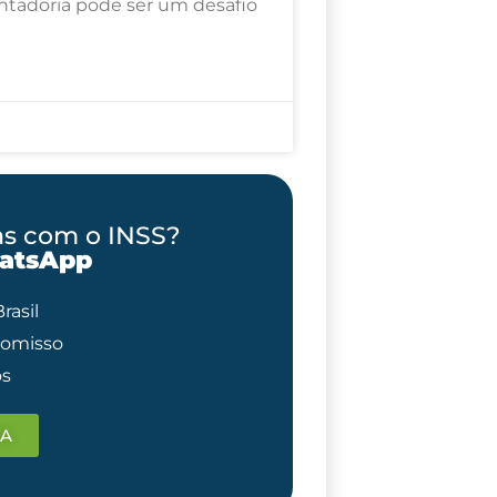
ntadoria pode ser um desafio
as com o INSS?
atsApp
asil
romisso
os
DA