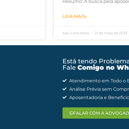
Resumo: A busca pela apose
LEIA MAIS»
Adv Carla Mota
21 de maio de 2023
Está tendo Problem
Fale
Comigo no Wh
Atendimento em Todo o Br
Análise Prévia sem Comp
Aposentadoria e Benefíci
FALAR COM A ADVOGA