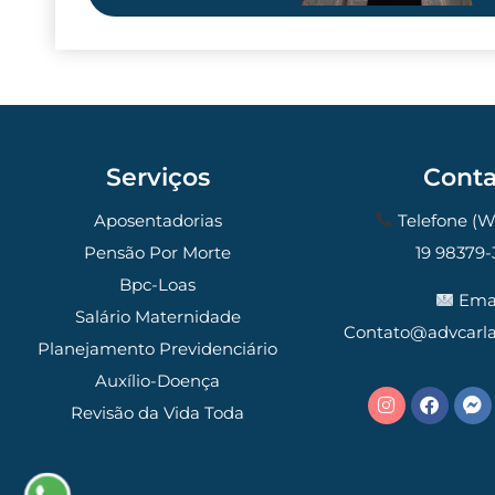
Olá, insira seus dados para continuar.
Serviços
Conta
Nome
Aposentadorias
Telefone (
Pensão Por Morte
19 98379-
Número de celular
Bpc-Loas
Emai
Salário Maternidade
Contato@advcarl
Planejamento Previdenciário
Auxílio-Doença
Revisão da Vida Toda
Desenvolvido por
Marcos Vitti