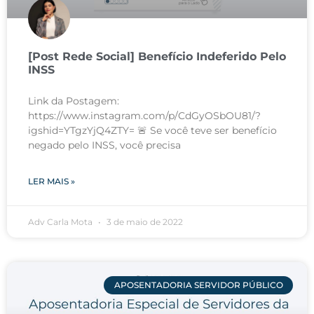
[Post Rede Social] Benefício Indeferido Pelo
INSS
Link da Postagem:
https://www.instagram.com/p/CdGyOSbOU81/?
igshid=YTgzYjQ4ZTY= 🚨 Se você teve ser benefício
negado pelo INSS, você precisa
LER MAIS »
Adv Carla Mota
3 de maio de 2022
APOSENTADORIA SERVIDOR PÚBLICO